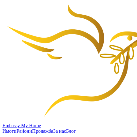
Embassy My Home
Имоти
Райони
Продажба
За нас
Блог