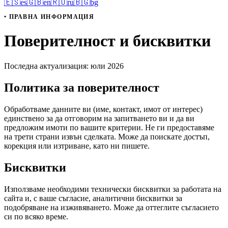
🇪🇸
es
🇬🇧
en
🇷🇺
ru
🇧🇬
bg
ПРАВНА ИНФОРМАЦИЯ
Поверителност и бисквитки
Последна актуализация: юли 2026
Политика за поверителност
Обработваме данните ви (име, контакт, имот от интерес)
единствено за да отговорим на запитването ви и да ви
предложим имоти по вашите критерии. Не ги предоставяме
на трети страни извън сделката. Може да поискате достъп,
корекция или изтриване, като ни пишете.
Бисквитки
Използваме необходими технически бисквитки за работата на
сайта и, с ваше съгласие, аналитични бисквитки за
подобряване на изживяването. Може да оттеглите съгласието
си по всяко време.