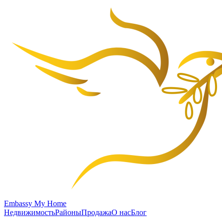
Embassy My Home
Недвижимость
Районы
Продажа
О нас
Блог