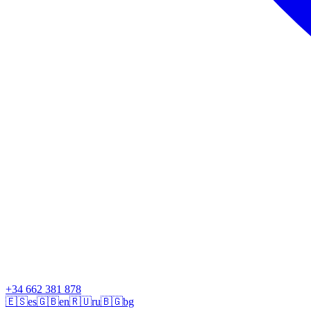
+34 662 381 878
🇪🇸
es
🇬🇧
en
🇷🇺
ru
🇧🇬
bg