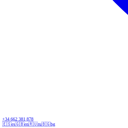
+34 662 381 878
🇪🇸
es
🇬🇧
en
🇷🇺
ru
🇧🇬
bg