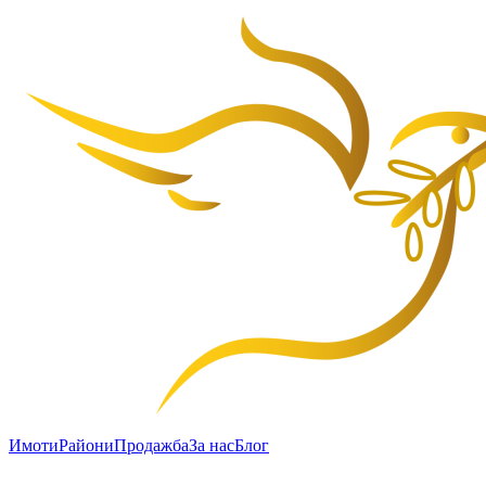
Имоти
Райони
Продажба
За нас
Блог